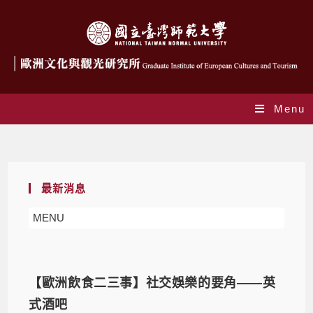
Menu
吃喝玩樂
最新消息
MENU
【歐洲飲食二三事】社交娛樂的要角——英
式酒吧