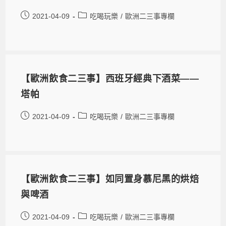
2021-04-09
吃喝玩樂
/
歐洲二三事專欄
【歐洲飲食二三事】西班牙經典下酒菜——
塔帕
2021-04-09
吃喝玩樂
/
歐洲二三事專欄
【歐洲飲食二三事】如同置身慕尼黑的烘焙
與啤酒
2021-04-09
吃喝玩樂
/
歐洲二三事專欄