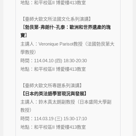
地點：
II
413
和平校區
博愛樓
教室
【臺師大歐文所法國文化系列演講】
【
勃艮第
-弗朗什-
孔泰：歐洲和世界遺產的瑰
寶
】
主講人：
Veronique Parisot
教授（法國勃艮第大
學教授）
時間：
114.04.10 (
) 18:30-20:30
四
地點：
II
413
和平校區
博愛樓
教室
【
】
臺師大歐文所專題系列演講
【日本的英法語學習現況與發展】
主講人：
鈴木真太朗
副教授（日本盛岡大學副
教授）
時間：
114.03.19 (
) 15:30-17:10
三
地點：
II
413
和平校區
博愛樓
教室