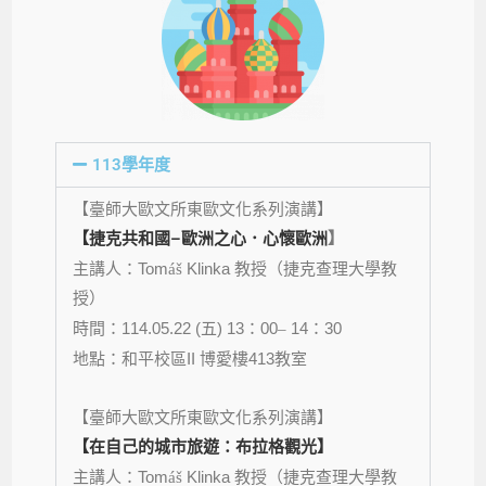
113學年度
【
】
臺師大歐文所東歐文化系列演講
【
捷克共和國
–
歐洲之心．心懷歐洲
】
主講人：
Tom
Klinka
áš
教授（捷克查理大學教
授）
時間：
114.05.22 (
) 13
00
14
30
五
：
–
：
地點：
II
413
和平校區
博愛樓
教室
【
】
臺師大歐文所東歐文化系列演講
【在自己的城市旅遊：布拉格觀光】
主講人：
Tom
Klinka
áš
教授（捷克查理大學教