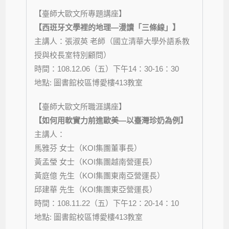
【臺師大歐文所專題講座】
【西班牙文學裡的地理—漫讀「三條線」】
主講人：張淑英 老師（國立清華大學外語系教
授與校長室特別顧問）
時間：
108.12.06
（五）下午
14
：
30-16
：
30
地點
:
圖書館校區博愛樓
413
教室
【臺師大歐文所職涯講座】
【如何用軟實力前進歐美—以臺灣珍奶為例】
主講人：
馬雅芬 女士（KOI集團董事長）
黃孟瑩 女士（KOI集團越南營運長）
黃庭億 先生（KOI集團東南亞營運長）
邱建華 先生（KOI集團東亞營運長）
時間：
108.11.22
（五）下午
12
：2
0-14
：10
地點
:
圖書館校區博愛樓
413
教室