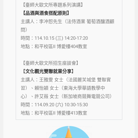
【臺師大歐文所專題系列演講】
【品酒與酒食搭配原則】
主講人：
李冲恕先生（法侍酒業 葡萄酒釀酒顧
問）
時間：114.10.15 (
三
) 14:20-17:20
地點：
和平校區II
博愛樓404教室
【臺師大歐文所招生座談會】
【
文化觀光雙聯就業分享
】
主講人：
王雅雯
女士（
法國麗芙城堡 雙聯實
習
）、
賴怡穎
女士
（
東海大學華語教學中
心
）、
許艾薇
女士
（
新加坡商競舞電競公司
）
時間：114.09.20 (
六
) 10:30-15:30
地點：
和平校區II
博愛樓413教室