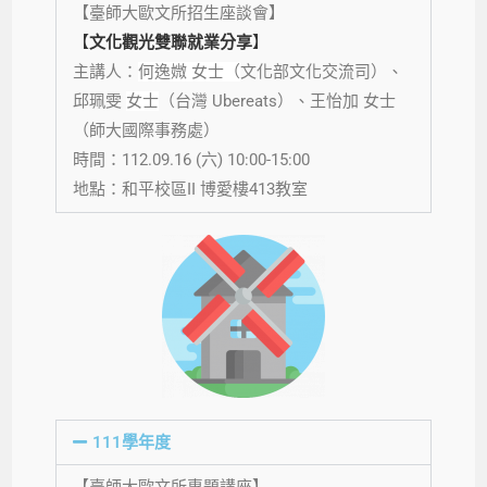
【
臺
師大歐文所招生座談會】
【
文化觀光雙聯就業分享
】
主講人：
何逸媺 女士（
文化部文化交流司
）、
邱珮雯
女士
（
台灣 Ubereats）、王怡加
女士
（
師大國際事務處）
時間：112.09.16 (
六
) 10:00-15:00
地點：
和平校區II
博愛樓413教室
111學年度
【臺師大歐文所專題講座】