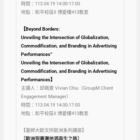
時間：113.04.19 14:00-17:00
地點：和平校區II 博愛樓413教室
【Beyond Borders:
Unveiling the Intersection of Globalization,
Commodification, and Branding in Advertising
Performances”
Unveiling the Intersection of Globalization,
Commodification, and Branding in Advertising
Performances】
主講人：邱珮雯 Vivian Chiu（GroupM Client
Engagement Manager）
時間：113.04.19 14:00-17:00
地點：和平校區II 博愛樓413教室
【臺師大歐文所歐洲系列講座】
【
歐洲到臺灣地酒再生之路
】