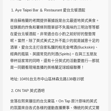
Aye Taipei Bar ＆ Restaurant 愛台北餐酒館
來自蘇格蘭的老闆提供著據說是台北最道地英式美食。
從酥脆的炸魚和薯條到簡單卻不失風味的三明治等等都
在愛台北餐酒館，非常適合在小酌之前好好的墊墊胃
呢。當然，除了英式美式之外不能少的就是誠意十足的
酒單，愛台北主打自家私釀的柏克金啤酒(Buckskin)、
經典的瓶裝、英國常見的列酒(Spirits)。在與三五朋友
舉杯話家常的同時，還有十分英式的活動要進行—那就
是一同觀看現場直播的英格蘭足球超級聯賽！
地址: 10491台北市中山區林森北路138巷15號
ON TAP 英式酒吧
坐落在熙來攘往的台北東區，On Tap 原汁原味的英式
的氛圍來自各式各樣的運動直播賽事、傳統的英式艾爾