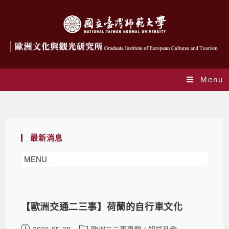
Menu
Daily Archives: 2021-05-28
最新消息
MENU
【歐洲交通二三事】荷蘭的自行車文化