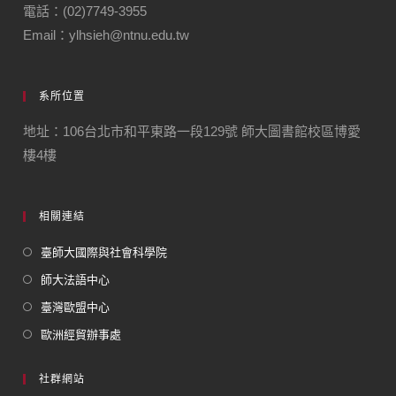
電話：(02)7749-3955
Email：ylhsieh@ntnu.edu.tw
系所位置
地址：106台北市和平東路一段129號 師大圖書館校區博愛
樓4樓
相關連結
臺師大國際與社會科學院
師大法語中心
臺灣歐盟中心
歐洲經貿辦事處
社群網站