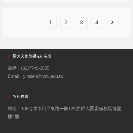
1
2
3
4
歐洲文化與觀光研究所
電話：(02)7749-3955
Email：ylhsieh@ntnu.edu.tw
系所位置
地址：106台北市和平東路一段129號 師大圖書館校區博愛
樓4樓