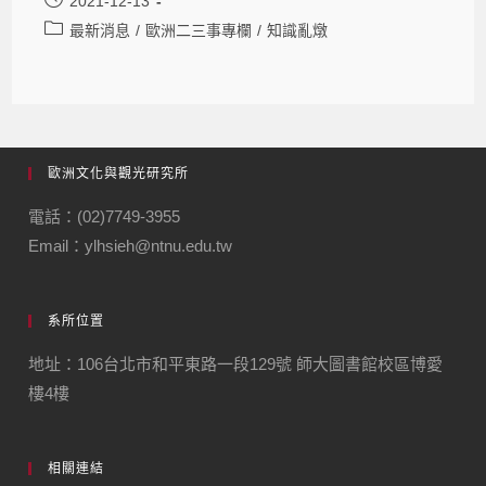
2021-12-13
最新消息
/
歐洲二三事專欄
/
知識亂燉
歐洲文化與觀光研究所
電話：(02)7749-3955
Email：ylhsieh@ntnu.edu.tw
系所位置
地址：106台北市和平東路一段129號 師大圖書館校區博愛
樓4樓
相關連結