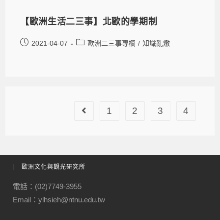
【歐洲生活二三事】北歐的學期制
2021-04-07
歐洲二三事專欄
/
知識亂燉
1
2
3
4
歐洲文化與觀光研究所
電話：(02)7749-3955
Email：ylhsieh@ntnu.edu.tw