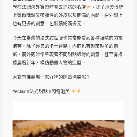
學在法國海外實習時會去造訪的名店
。除了承襲傳統
上微微酥鬆又帶彈性的外皮以及飽滿的內餡，在外觀上
也有更多的創意，色彩繽紛而多元。
今天在臺灣的法式甜點店也常常能看到各種吸睛的閃電
泡芙，除了經典的卡士達醬，內餡也有越來越多的創
新，而外觀常常呈現著不同甜點師傅的創意，甚至有根
據農曆新年、模仿動畫人物的造型。
大家有推薦哪一家好吃的閃電泡芙呢？
#éclair #法式甜點 #閃電泡芙