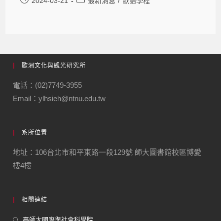
2024-03-21
最新消息
/
歐語學程
歐洲文化與觀光研究所
電話：(02)7749-3955
Email：ylhsieh@ntnu.edu.tw
系所位置
地址：106台北市和平東路一段129號 師大圖書館校區博愛
樓4樓
相關連結
臺師大國際與社會科學院