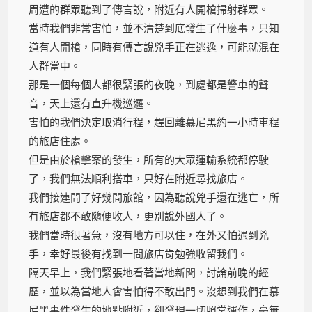
周遭的群眾聽到了傳言說，附近有人開槍掃射群眾。
當時我們非常害怕，並不清楚到底發生了什麼事，只知
道有人開槍，同時有傳言說兇手正在逃逸，可能就混在
人群當中。
那是一個每個人都很緊張的夜晚，到處都是警車的聲
音，天上還有直升機巡邏。
害怕的我們決定取消行程，趕回離慕尼黑約一小時車程
的旅店住處。
但是由於槍擊案的發生，所有的大眾運輸系統都停駛
了，我們無法順利搭車，只好在附近尋找旅店。
我們接連問了好幾間旅館，因為聽說兇手還在逃亡，所
有旅店都不敢隨便收人，更別說外國人了。
我們當時很著急，沒有地方可以住，在外又怕遇到兇
手，幸好最後有找到一間旅店肯勉強收留我們。
隔天早上，我們緊張地看著當地新聞，討論前晚的經
歷，並以為當地人會害怕得不敢出門。沒想到我們在慕
尼黑事件發生的地點附近，卻發現一切照常運作，毫無