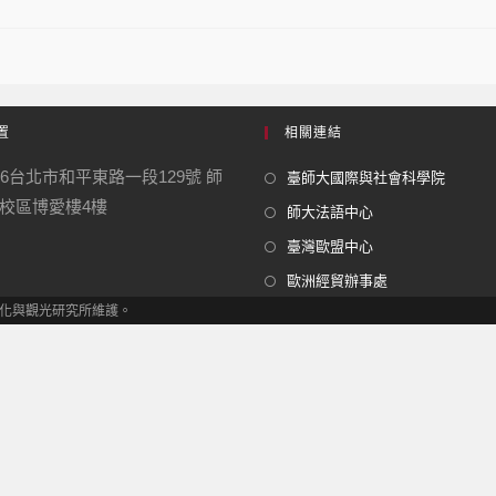
置
相關連結
06台北市和平東路一段129號 師
臺師大國際與社會科學院
校區博愛樓4樓
師大法語中心
臺灣歐盟中心
歐洲經貿辦事處
 歐洲文化與觀光研究所維護。