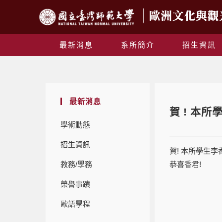
最新消息
系所簡介
招生資訊
最新消息
賀 ! 本
學術動態
招生資訊
賀! 本所學生李
教務/學務
恭喜香君!
榮譽事蹟
歐語學程