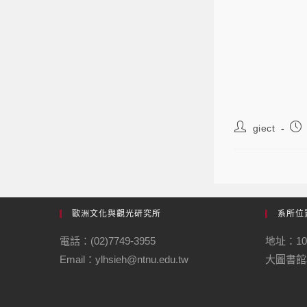
giect
歐洲文化與觀光研究所
系所位
電話：(02)7749-3955
地址：1
Email：ylhsieh@ntnu.edu.tw
大圖書館