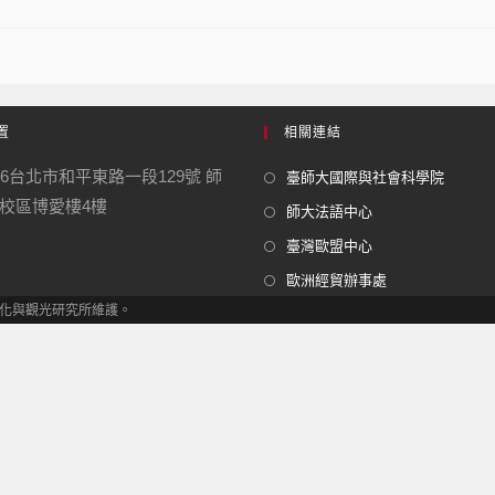
置
相關連結
06台北市和平東路一段129號 師
臺師大國際與社會科學院
校區博愛樓4樓
師大法語中心
臺灣歐盟中心
歐洲經貿辦事處
 歐洲文化與觀光研究所維護。