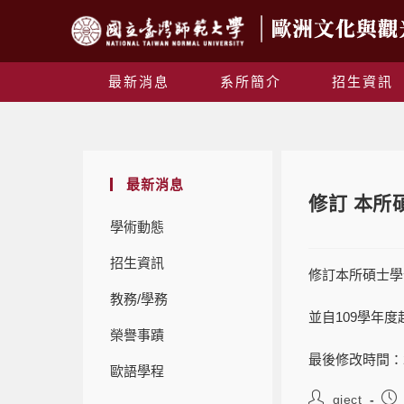
最新消息
系所簡介
招生資訊
最新消息
修訂 本所
學術動態
招生資訊
修訂本所碩士學
教務/學務
並自109學年度
榮譽事蹟
最後修改時間：2020
歐語學程
giect