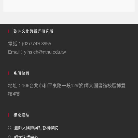
歐洲文化與觀光研究所
電話：(02)7749-3955
Email：ylhsieh@ntnu.edu.tw
系所位置
地址：106台北市和平東路一段129號 師大圖書館校區博愛
樓4樓
相關連結
臺師大國際與社會科學院
師大法語中心