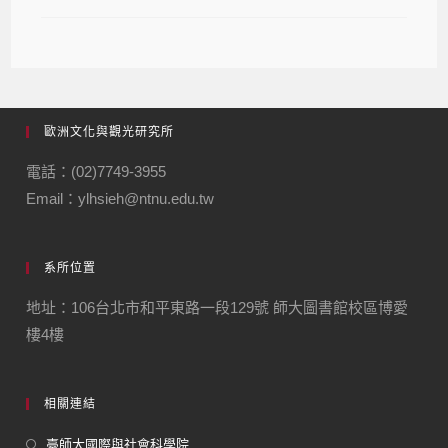
歐洲文化與觀光研究所
電話：(02)7749-3955
Email：ylhsieh@ntnu.edu.tw
系所位置
地址：106台北市和平東路一段129號 師大圖書館校區博愛
樓4樓
相關連結
臺師大國際與社會科學院