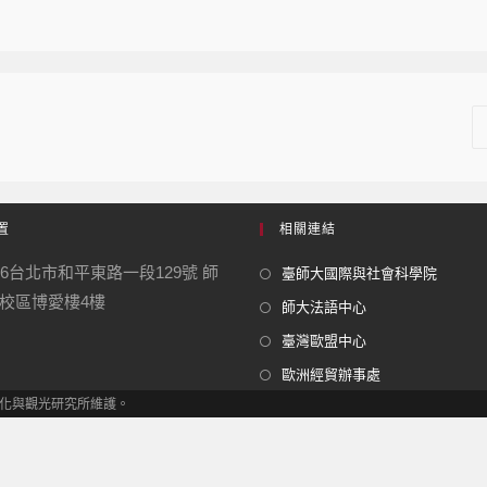
置
相關連結
06台北市和平東路一段129號 師
臺師大國際與社會科學院
校區博愛樓4樓
師大法語中心
臺灣歐盟中心
歐洲經貿辦事處
 歐洲文化與觀光研究所維護。