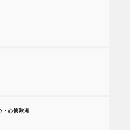
之心．心懷歐洲