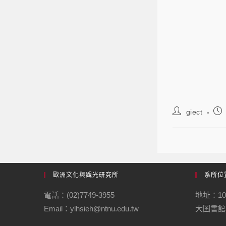
giect
歐洲文化與觀光研究所
系所位
電話：(02)7749-3955
地址：1
Email：ylhsieh@ntnu.edu.tw
大圖書館