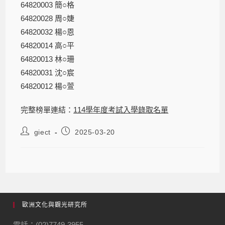
64820003 簡○格
64820028 周○婕
64820032 楊○恩
64820014 高○平
64820013 林○珊
64820031 沈○宸
64820012 楊○萱
完整榜單連結：
114學年度考試入學錄取名單
giect
2025-03-20
歐洲文化與觀光研究所
電話：(02)7749-3955