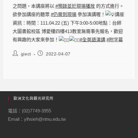
之問題，本講座將以
#預錄並於現場播放
的方式進行。
欲參加講座的聽眾
#仍需到現場
參加演講喔！
講座
資訊：時間：111.04.22 (五) 下午3:00-5:00地點：台師
大圖書館校區 博愛樓四樓413教室無需事先報名，歡迎
有興趣的大家來參加！
#全英語演講
#附字幕
giect
2022-04-07
歐洲文化與觀光研究所
電話：(02)7749-3955
Email：ylhsieh@ntnu.edu.tw