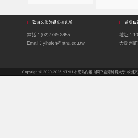
歐洲文化與觀光研究所
系所位
電話：(02)7749-3955
地址：1
Email：ylhsieh@ntnu.edu.tw
大圖書館
Copyright © 2020-2026 NTNU.本網站內容由國立臺灣師範大學