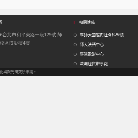
置
相關連結
06台北市和平東路一段129號 師
臺師大國際與社會科學院
校區博愛樓4樓
師大法語中心
臺灣歐盟中心
歐洲經貿辦事處
 歐洲文化與觀光研究所維護。