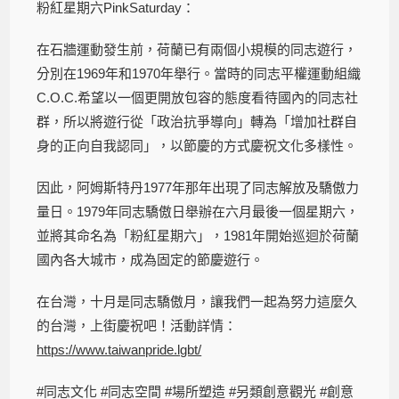
粉紅星期六PinkSaturday：
在石牆運動發生前，荷蘭已有兩個小規模的同志遊行，
分別在1969年和1970年舉行。當時的同志平權運動組織
C.O.C.希望以一個更開放包容的態度看待國內的同志社
群，所以將遊行從「政治抗爭導向」轉為「增加社群自
身的正向自我認同」，以節慶的方式慶祝文化多樣性。
因此，阿姆斯特丹1977年那年出現了同志解放及驕傲力
量日。1979年同志驕傲日舉辦在六月最後一個星期六，
並將其命名為「粉紅星期六」，1981年開始巡迴於荷蘭
國內各大城市，成為固定的節慶遊行。
在台灣，十月是同志驕傲月，讓我們一起為努力這麼久
的台灣，上街慶祝吧！活動詳情：
https://www.taiwanpride.lgbt/
#同志文化 #同志空間 #場所塑造 #另類創意觀光 #創意