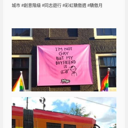
城市 #創意階級 #同志遊行 #彩虹驕傲週 #驕傲月