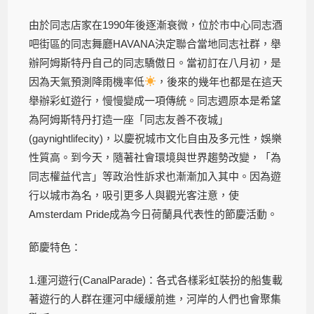
由於同志店家在1990年後逐漸衰微，位於市中心同志酒
吧街區的同志舞廳HAVANA決定聯合當地同志社群，舉
辦阿姆斯特丹自己的同志驕傲日。當初訂在八月初，是
因為天氣預測降雨機率低
，後來的幾年也都是在這天
舉辦彩虹遊行，慢慢變成一項傳統。同志週原本是希望
為阿姆斯特丹打造一座「同志友善不夜城」
(gaynightlifecity)，以慶祝城市文化自由及多元性，娛樂
性質高。到今天，隨著社會環境與世界趨勢改變，「為
同志權益代言」等政治性訴求也漸漸加入其中。因為遊
行以城市為名，吸引更多人與觀光客注意，使
Amsterdam Pride成為今日荷蘭具代表性的節慶活動。
節慶特色：
1.運河遊行(CanalParade)：各式各樣彩虹裝扮的船隻載
著遊行的人群在運河中緩緩前進，河岸的人們也會聚集