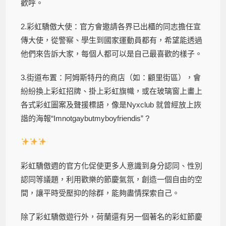
歡呼。
2.彩虹驕傲大使：官方會邀請各界已出櫃的同志擔任宣
傳大使，從警察、學生到國家運動員都有，希望能透過
他們來告訴大家，每個人都可以是自己最喜歡的樣子。
3.街道布置：阿姆斯特丹的商店（如：顧里街區），會
紛紛換上彩虹招牌、掛上彩虹旗幟，或在玻璃窗上畫上
各式彩虹圖案及聲援標語，像是Nyxclub 就曾經放上詼
諧的海報“Imnotgaybutmyboyfriendis” ?
彩虹驕傲週的官方化促使更多人意識到身分認同、性別
認同等議題，利用歡樂的節慶氣氛，創造一個自由的空
間，讓平時受壓抑的除群，能夠盡情探索自己。
除了彩虹驕傲遊行外，荷蘭還有另一個著名的彩虹節慶