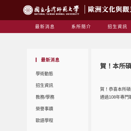
最新消息
系所簡介
招生資訊
最新消息
賀！本所碩
學術動態
招生資訊
賀！恭喜本所碩
教務/學務
通過108年專
榮譽事蹟
歐語學程