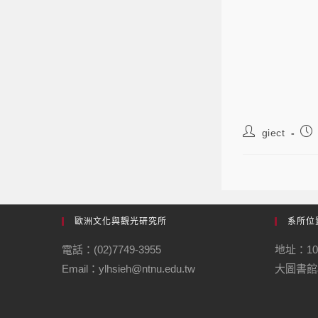
giect
歐洲文化與觀光研究所
系所位
電話：(02)7749-3955
地址：1
Email：ylhsieh@ntnu.edu.tw
大圖書館