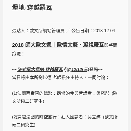
堡地-穿越羅瓦
張貼人：歐文所網站管理員 ╱ 公告日期：2018-12-04
2018 師大歐文週｜歐情文藝・凝視羅瓦
即將開
跑囉！
~~
法式風水堡地-穿越羅瓦
將於
12/12(三)
登場
~~
當日將由本所劉以德 老師擔任主持人，一同討論：
(1)法蘭西帝國的鑰匙：昂傑的今與昔講者：鍾宛彤 (歐
文所碩二研究生)
(2)穿越法國的時空旅行：狂人國講者：吳立婷 (歐文所
碩二研究生)