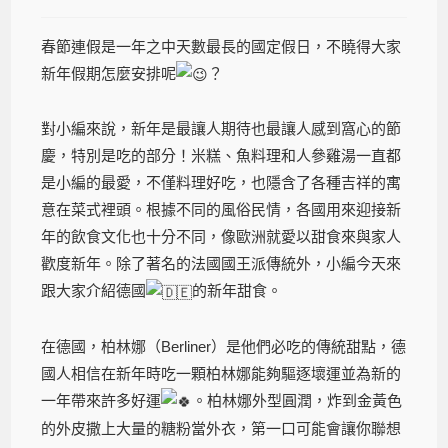
春節連假是一年之中天數最長的國定假日，不曉得大家
新年假期怎麼安排呢
？
對小編來說，新年是最讓人期待也最讓人感到窩心的節
慶，特別是吃的部分！米糕、魚料理和人參雞湯一直都
是小編的最愛，不僅料理好吃，也隱含了各種吉祥的寓
意在菜式裡頭。根據不同的風俗民情，各國用來迎接新
年的飲食文化也十分不同，像歐洲就愛以甜食來與家人
歡度新年。除了著名的法國國王派傳統外，小編今天來
跟大家介紹德國
的新年甜食。
在德國，柏林娜（Berliner）是他們必吃的傳統甜點，德
國人相信在新年時吃一顆柏林娜能夠驅逐壞運並為新的
一年帶來許多好運
。柏林娜外型圓潤，炸到金黃色
的外皮撒上大量的糖粉當外衣，第一口可能會讓你聯想