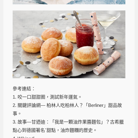
參考連結：
1. 咬一口甜甜圈，測試新年運氣。
2. 關鍵評論網— 柏林人吃柏林人？「Berliner」甜品故
事。
3. 故事—甘迺迪：「我是一顆油炸果醬麵包」？古希臘
點心到德國著名ˇ甜點，油炸麵糰的歷史。