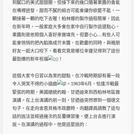
到膩口的美式甜甜圈，但接下來的幾口隨著果醬的香氣
在嘴裡迸發，甜而不膩的組合可能會讓你欲罷不能，一
顆接著一顆的吃下去喔！柏林娜的製作過程簡單，因此
在新年時，一般家庭大多會在家中自行製作這道點心，
果醬則是依照個人喜好來做填充。但要小心…有些人可
能會悄悄的把內餡換成芥末醬，在歡慶的同時，與親朋
好友一起大口咬下，看看究竟是哪位幸運兒得到了這份
最勁爆的新年祝福
！
這個大家今日習以為常的甜點，在冷戰時期卻有著一段
令人哭笑不得的小插曲
。1963年6月，恰逢冷戰最
緊張的時期，美國總統約翰．甘迺迪來到西柏林地區做
演講。在上台演講的前一刻，甘迺迪突然想到一個德文
句子，在走向舍恩貝格市政廳時，向翻譯員請教了這句
話的說法並經過幾次的反覆練習後，便上台去進行演
說。在演講的過程中，他是這麼說的：